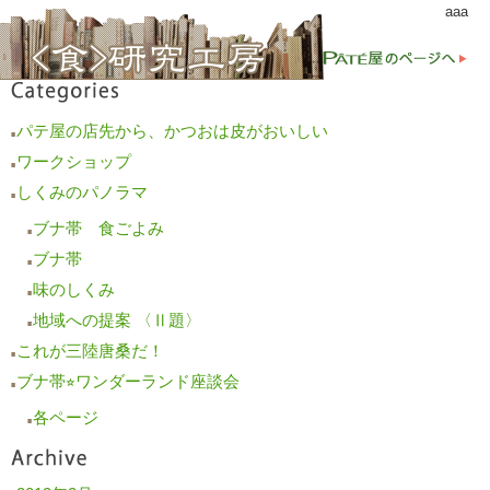
aaa
パテ屋の店先から、かつおは皮がおいしい
■
ワークショップ
■
しくみのパノラマ
■
ブナ帯 食ごよみ
■
ブナ帯
■
味のしくみ
■
地域への提案 〈Ⅱ題〉
■
これが三陸唐桑だ！
■
ブナ帯⭐︎ワンダーランド座談会
■
各ページ
■