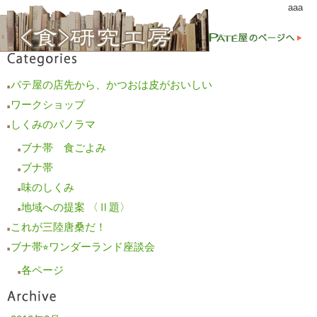
aaa
パテ屋の店先から、かつおは皮がおいしい
■
ワークショップ
■
しくみのパノラマ
■
ブナ帯 食ごよみ
■
ブナ帯
■
味のしくみ
■
地域への提案 〈Ⅱ題〉
■
これが三陸唐桑だ！
■
ブナ帯⭐︎ワンダーランド座談会
■
各ページ
■