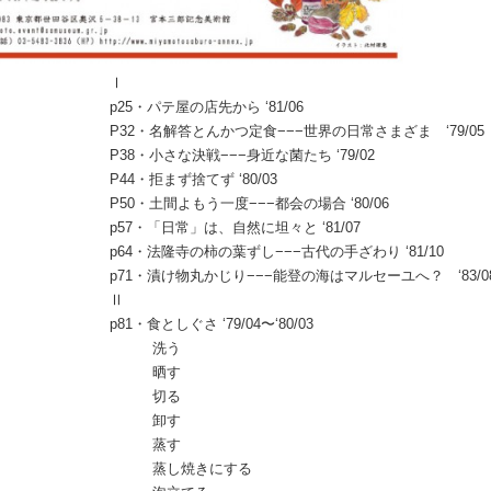
Ⅰ
p25・パテ屋の店先から ‘81/06
P32・名解答とんかつ定食−−−世界の日常さまざま ‘79/05
P38・小さな決戦−−−身近な菌たち ‘79/02
P44・拒まず捨てず ‘80/03
P50・土間よもう一度−−−都会の場合 ‘80/06
p57・「日常」は、自然に坦々と ‘81/07
p64・法隆寺の柿の葉ずし−−−古代の手ざわり ‘81/10
p71・漬け物丸かじり−−−能登の海はマルセーユへ？ ‘83/0
Ⅱ
p81・食としぐさ ‘79/04〜‘80/03
洗う
晒す
切る
卸す
蒸す
蒸し焼きにする