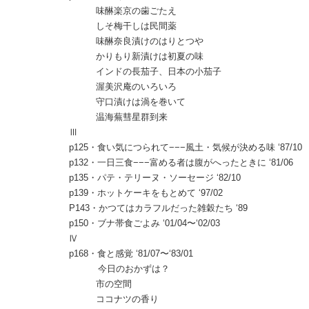
味醂楽京の歯ごたえ
しそ梅干しは民間薬
味醂奈良漬けのはりとつや
かりもり新漬けは初夏の味
インドの長茄子、日本の小茄子
渥美沢庵のいろいろ
守口漬けは渦を巻いて
温海蕪彗星群到来
Ⅲ
p125・食い気につられて−−−風土・気候が決める味 ‘87/10
p132・一日三食−−−富める者は腹がへったときに ‘81/06
p135・パテ・テリーヌ・ソーセージ ‘82/10
p139・ホットケーキをもとめて ‘97/02
P143・かつてはカラフルだった雑穀たち ‘89
p150・ブナ帯食ごよみ ‘01/04〜‘02/03
Ⅳ
p168・食と感覚 ‘81/07〜‘83/01
今日のおかずは？
市の空間
ココナツの香り