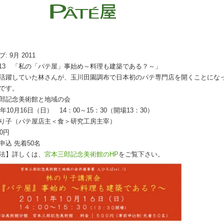
ブ:
9月 2011
ol.13 「私の「パテ屋」事始め～料理も建築である？～」
活躍していた林さんが、玉川田園調布で日本初のパテ専門店を開くことにな
です。
郎記念美術館と地域の会
年10月16日（日） 14：00～15：30（開場13：30）
り子（パテ屋店主＜食＞研究工房主宰）
0円
申込 先着50名
法】詳しくは、
宮本三郎記念美術館のHP
をご覧下さい。