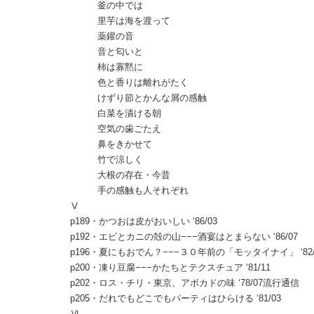
釜の中では
里芋は海を渡って
薬鑵の音
音と匂いと
柿は寡黙に
色と香りは離れがたく
けずり節とかんな屑の感触
白菜を漬ける朝
空気の歯ごたえ
鼻をきかせて
竹で涼しく
大根の存在・今昔
手の感触も人それぞれ
Ⅴ
p189・かつおは皮がおいしい ‘86/03
p192・エビとカニの殻の山−−−酒宴はとまらない ‘86/07
p196・夏にもおでん？−−−３０年前の「モッタイナイ」 ‘82/
p200・凍り豆腐−−−かたちとテクスチュア ‘81/11
p202・ロス・チリ・東京、アボカドの味 ‘78/07流行通信
p205・だれでもどこでもパーティはひらける ‘81/03
Ⅵ