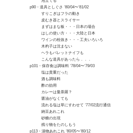
泡立てる
p90・道具としぐさ ‘80/04〜‘81/02
すりこぎはフラの動き
皮むき器とスライサー
まずはまな板・・・日本の場合
はしの使い方・・・大陸と日本
ワインの栓抜き・・・工夫いろいろ
木杓子は沈まない
ヘラもパレットナイフも
こんな道具があったら．．．
p101・保存食は調味料 ‘78/04〜‘79/03
塩は貴重だった
酒も調味料
酢の効用
カレーは曼荼羅？
醤油がなくても
流れる塩は草にすわせて ‘77/02流行通信
納豆あれこれ
砂糖の出現
残り物をたのしもう
p113・漬物あれこれ ‘80/05〜‘80/12