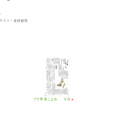
ブナ帯 食ごよみ ６月