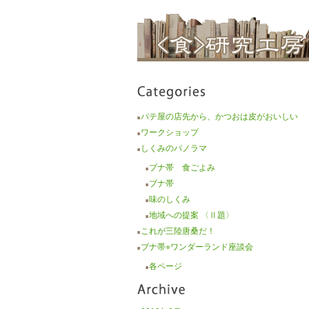
パテ屋の店先から、かつおは皮がおいしい
■
ワークショップ
■
しくみのパノラマ
■
ブナ帯 食ごよみ
■
ブナ帯
■
味のしくみ
■
地域への提案 〈Ⅱ題〉
■
これが三陸唐桑だ！
■
ブナ帯⭐︎ワンダーランド座談会
■
各ページ
■