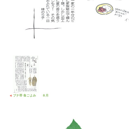
ブナ帯 食ごよみ ８月