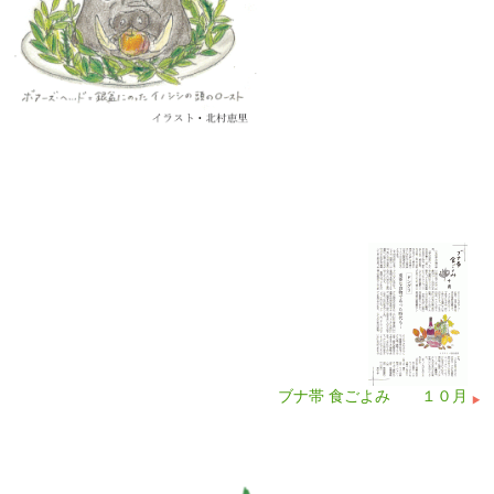
ブナ帯 食ごよみ １０月