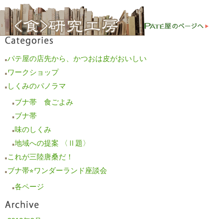
パテ屋の店先から、かつおは皮がおいしい
■
ワークショップ
■
しくみのパノラマ
■
ブナ帯 食ごよみ
■
ブナ帯
■
味のしくみ
■
地域への提案 〈Ⅱ題〉
■
これが三陸唐桑だ！
■
ブナ帯⭐︎ワンダーランド座談会
■
各ページ
■